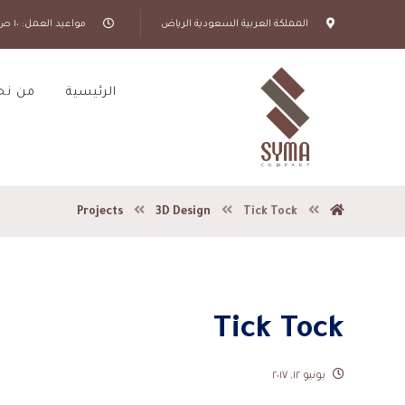
المملكة العربية السعودية الرياض
مواعيد العمل: ١٠ ص - ٦ م
الرئيسية
من نح
Projects
3D Design
Tick Tock
Tick Tock
يونيو ١٢, ٢٠١٧