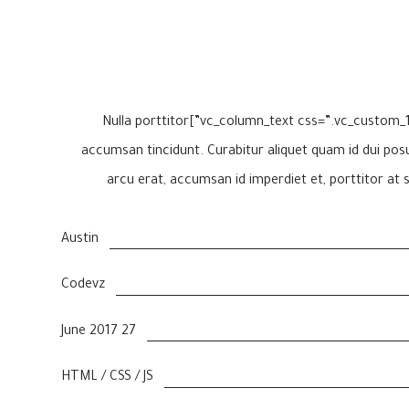
[cz_gap height=”30px” id=”cz_53119″][/vc_column][vc_column width=”1/3″][vc_column_text css=”.vc_custom_1497307579609{margin-bottom: 40px !important;}”]Nulla porttitor
accumsan tincidunt. Curabitur aliquet quam id dui posue
arcu erat, accumsan id imperdiet et, porttitor at s
Austin
Codevz
27 June 2017
HTML / CSS / JS