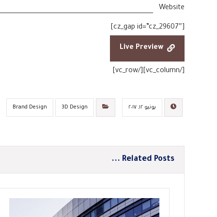
Website
[cz_gap id=”cz_29607″]
Live Preview
[/vc_column][/vc_row]
يونيو ١٢, ٢٠١٧
3D Design
Brand Design
Related Posts ...