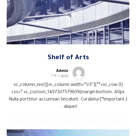
Shelf of Arts
Admin
يونيو ١٠, ٢٠١٧
[vc_row 0=””][vc_column width=”1/3″][vc_column_text
css=”.vc_custom_1497307579609{margin-bottom: 40px
!important;}”]Nulla porttitor accumsan tincidunt. Curabitur
aliquet ...