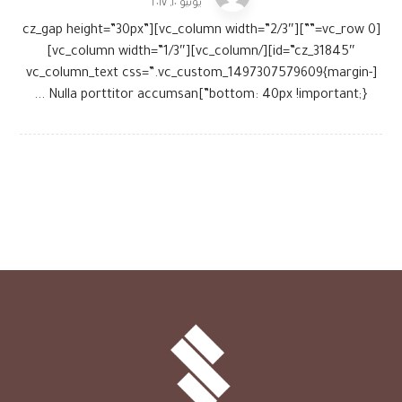
يونيو ١٠, ٢٠١٧
[vc_row 0=””][vc_column width=”2/3″][cz_gap height=”30px”
id=”cz_31845″][/vc_column][vc_column width=”1/3″]
[vc_column_text css=”.vc_custom_1497307579609{margin-
bottom: 40px !important;}”]Nulla porttitor accumsan ...