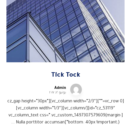
Tick Tock
Admin
يونيو ١٢, ٢٠١٧
[vc_row 0=””][vc_column width=”2/3″][cz_gap height=”30px”
id=”cz_53119″][/vc_column][vc_column width=”1/3″]
[vc_column_text css=”.vc_custom_1497307579609{margin-
bottom: 40px !important;}”]Nulla porttitor accumsan ...