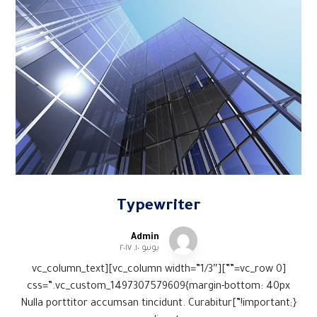
Typewriter
Admin
يونيو ١٠, ٢٠١٧
[vc_row 0=””][vc_column width=”1/3″][vc_column_text
css=”.vc_custom_1497307579609{margin-bottom: 40px
!important;}”]Nulla porttitor accumsan tincidunt. Curabitur