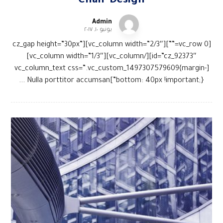
Chair Design
Admin
يونيو ١٠, ٢٠١٧
[vc_row 0=””][vc_column width=”2/3″][cz_gap height=”30px”
id=”cz_92373″][/vc_column][vc_column width=”1/3″]
[vc_column_text css=”.vc_custom_1497307579609{margin-
bottom: 40px !important;}”]Nulla porttitor accumsan ...