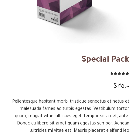
Special Pack
Rated
4.67
3
out of 5
$
٣٥.٠٠
based on
customer
ratings
Pellentesque habitant morbi tristique senectus et netus et
malesuada fames ac turpis egestas. Vestibulum tortor
quam, feugiat vitae, ultricies eget, tempor sit amet, ante.
Donec eu libero sit amet quam egestas semper. Aenean
ultricies mi vitae est. Mauris placerat eleifend leo.