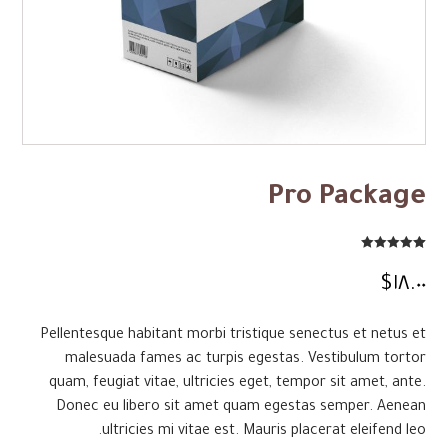
Pro Package
Rated
5.00
2
out of 5
$
١٨.٠٠
based on
customer
ratings
Pellentesque habitant morbi tristique senectus et netus et
malesuada fames ac turpis egestas. Vestibulum tortor
quam, feugiat vitae, ultricies eget, tempor sit amet, ante.
Donec eu libero sit amet quam egestas semper. Aenean
ultricies mi vitae est. Mauris placerat eleifend leo.