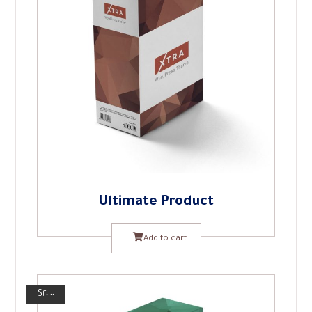
Ultimate Product
Add to cart
$
٢٠.٠٠