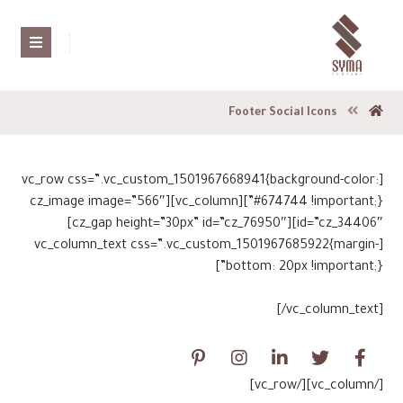
Footer Social Icons
[vc_row css=”.vc_custom_1501967668941{background-color:
#674744 !important;}”][vc_column][cz_image image=”566″
id=”cz_34406″][cz_gap height=”30px” id=”cz_76950″]
[vc_column_text css=”.vc_custom_1501967685922{margin-
Contact us today and we’ll help
bottom: 20px !important;}”]
you get started. Most people start with an About page that
introduces them to potential site visitors.
[/vc_column_text]
[/vc_column][/vc_row]